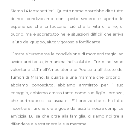
Siamo i 4 Moschettieri! Questo nome dovrebbe dire tutto
di noi: condividiamo con spirito sincero e aperto le
esperienze che ci toccano, ciò che la vita ci offre, di
buono, ma è soprattutto nelle situazioni difficili che arriva
l’aiuto del gruppo, aiuto vigoroso e fortificante.
E’ stata sicuramente la condivisione di momenti tragici ad
avvicinarci tanto, in maniera indissolubile. Tre di noi sono
volontarie LILT nell’Ambulatorio di Pediatria all’Istituto dei
Tumori di Milano, la quarta è una mamma che proprio lì
abbiamo conosciuto, abbiamo ammirato per il suo
coraggio, abbiamo amato tanto come suo figlio Lorenzo,
che purtroppo ci ha lasciate. E’ Lorenzo che ci ha fatto
incontrare, lui che ora si gode da lassù la nostra complice
amicizia. Lui sa che oltre alla famiglia, ci siamo noi tre a
difendere e a sostenere la sua mamma.