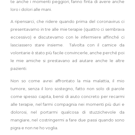
te anche i momenti peggiori, fanno finta di avere anche
loro i dolori alle mani.
A ripensarci, che ridere quando prima del coronavirus ci
presentavamo in tre alle mie terapie (quattro ci sembrava
eccessivo) e discutevamo con le infermiere affinché ci
lasciassero stare insieme. Talvolta con il camice da
volontarie è stato più facile convincerle, anche perché poi
le mie amiche si prestavano ad aiutare anche le altre
pazienti.
Non so come avrei affrontato la mia malattia, il mio
tumore, senza il loro sostegno, fatto non solo di parole
come spesso capita, bensì di aiuto concreto per recarmi
alle terapie, nel farmi compagnia nei momenti più duri e
dolorosi, nel portarmi qualcosa di stuzzichevole da
mangiare, nel costringermi a fare due passi quando sono
pigra e non ne ho voglia.