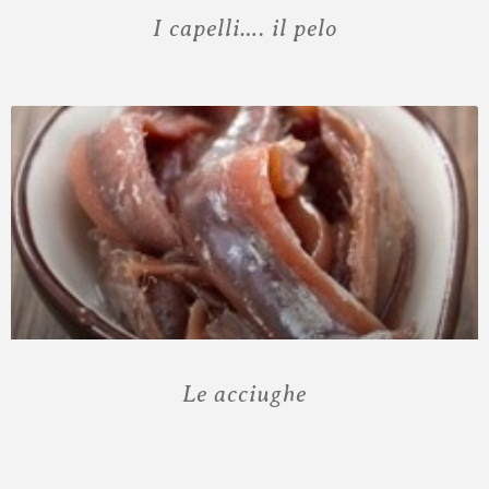
I capelli…. il pelo
Le acciughe