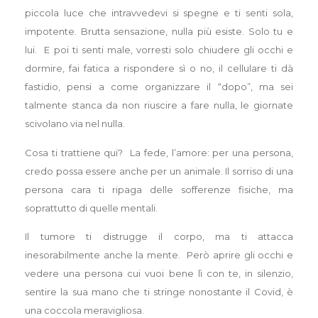
piccola luce che intravvedevi si spegne e ti senti sola,
impotente. Brutta sensazione, nulla più esiste. Solo tu e
lui. E poi ti senti male, vorresti solo chiudere gli occhi e
dormire, fai fatica a rispondere sì o no, il cellulare ti dà
fastidio, pensi a come organizzare il “dopo”, ma sei
talmente stanca da non riuscire a fare nulla, le giornate
scivolano via nel nulla.
Cosa ti trattiene qui? La fede, l’amore: per una persona,
credo possa essere anche per un animale. Il sorriso di una
persona cara ti ripaga delle sofferenze fisiche, ma
soprattutto di quelle mentali.
Il tumore ti distrugge il corpo, ma ti attacca
inesorabilmente anche la mente. Però aprire gli occhi e
vedere una persona cui vuoi bene lì con te, in silenzio,
sentire la sua mano che ti stringe nonostante il Covid, è
una coccola meravigliosa.